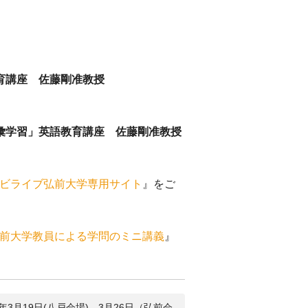
育講座 佐藤剛准教授
彙学習」英語教育講座 佐藤剛准教授
ビライブ弘前大学専用サイト
』をご
前大学教員による学問のミニ講義
』
3月19日(八戸会場)、3月26日（弘前会