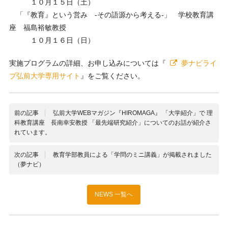
１０月１５日（土）
「『教育』という営み -その語源から考える-」 学校教育講
座 福島裕敏教授
１０月１６日（日）
実施プログラムの詳細、お申し込みについては『
夢ナビライ
ブ弘前大学専用サイト
』をご覧ください。
前の記事
弘前大学WEBマガジン『HIROMAGA』 「大学紹介」で 理
科教育講座 長南幸安教授 「最先端研究紹介」についてのお話が紹介さ
れています。
次の記事
教育学部教員による「学問のミニ講義」が掲載されました
（夢ナビ）
NEWS 一覧へ