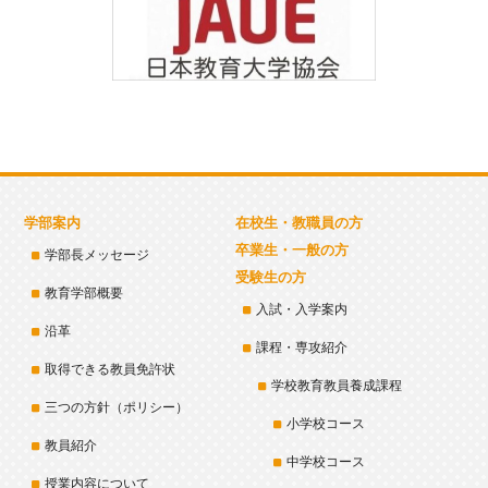
学部案内
在校生・教職員の方
卒業生・一般の方
学部長メッセージ
受験生の方
教育学部概要
入試・入学案内
沿革
課程・専攻紹介
取得できる教員免許状
学校教育教員養成課程
三つの方針（ポリシー）
小学校コース
教員紹介
中学校コース
授業内容について