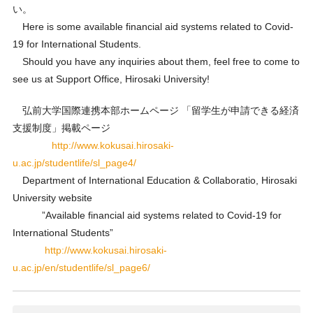
い。
Here is some available financial aid systems related to Covid-
19 for International Students.
Should you have any inquiries about them, feel free to come to
see us at Support Office, Hirosaki University!
弘前大学国際連携本部ホームページ 「留学生が申請できる経済
支援制度」掲載ページ
http://www.kokusai.hirosaki-
u.ac.jp/studentlife/sl_page4/
Department of International Education & Collaboratio, Hirosaki
University website
”Available financial aid systems related to Covid-19 for
International Students”
http://www.kokusai.hirosaki-
u.ac.jp/en/studentlife/sl_page6/