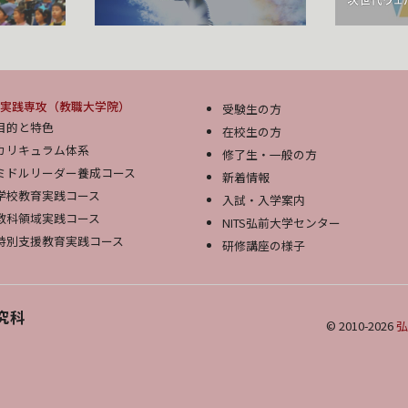
実践専攻（教職大学院）
受験生の方
目的と特色
在校生の方
カリキュラム体系
修了生・一般の方
ミドルリーダー養成コース
新着情報
学校教育実践コース
入試・入学案内
教科領域実践コース
NITS弘前大学センター
特別支援教育実践コース
研修講座の様子
究科
© 2010-2026
弘