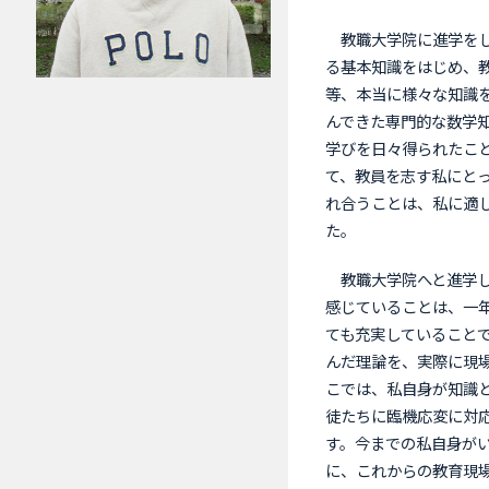
教職大学院に進学をし
る基本知識をはじめ、
等、本当に様々な知識
んできた専門的な数学
学びを日々得られたこ
て、教員を志す私にと
れ合うことは、私に適
た。
教職大学院へと進学し
感じていることは、一
ても充実していること
んだ理論を、実際に現
こでは、私自身が知識
徒たちに臨機応変に対
す。今までの私自身が
に、これからの教育現