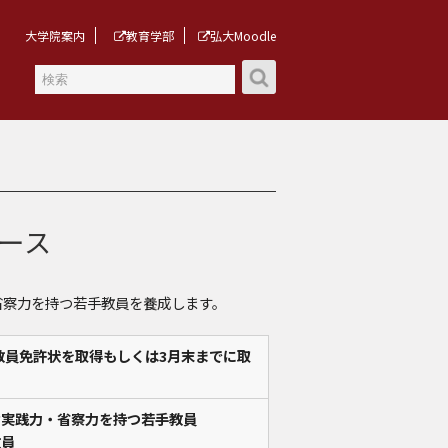
大学院案内
教育学部
弘大Moodle
ース
省察力を持つ若手教員を養成します。
教員免許状を取得もしくは3月末までに取
な実践力・省察力を持つ若手教員
教員