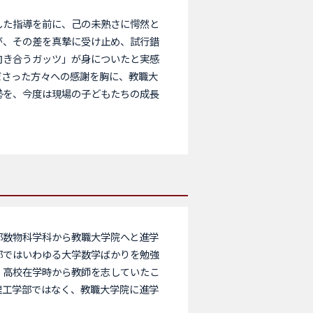
た指導を前に、己の未熟さに愕然と
が、その差を真摯に受け止め、試行錯
向き合うガッツ」が身についたと実感
ださった方々への感謝を胸に、教職大
勢を、今度は現場の子どもたちの成長
数物科学科から教職大学院へと進学
部ではいわゆる大学数学ばかりを勉強
、高校在学時から教師を志していたこ
理工学部ではなく、教職大学院に進学
。