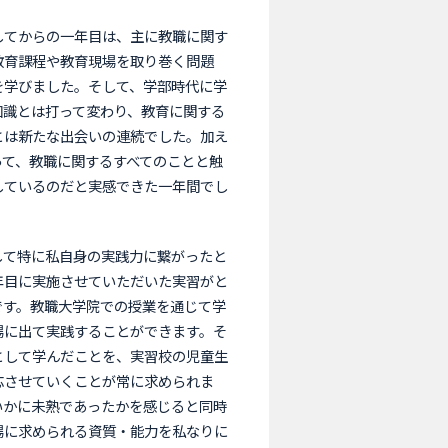
てからの一年目は、主に教職に関す
教育課程や教育現場を取り巻く問題
を学びました。そして、学部時代に学
知識とは打って変わり、教育に関する
とは新たな出会いの連続でした。加え
って、教職に関するすべてのことと触
しているのだと実感できた一年間でし
て特に私自身の実践力に繋がったと
年目に実施させていただいた実習がと
です。教職大学院での授業を通じて学
場に出て実践することができます。そ
として学んだことを、実習校の児童生
応させていくことが常に求められま
いかに未熟であったかを感じると同時
場に求められる資質・能力を私なりに