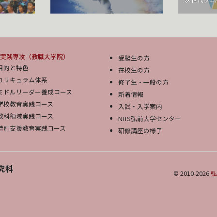
実践専攻（教職大学院）
受験生の方
目的と特色
在校生の方
カリキュラム体系
修了生・一般の方
ミドルリーダー養成コース
新着情報
学校教育実践コース
入試・入学案内
教科領域実践コース
NITS弘前大学センター
特別支援教育実践コース
研修講座の様子
究科
© 2010-2026
弘