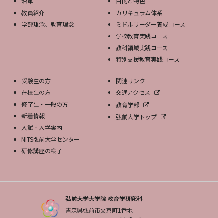
沿革
目的と特色
教員紹介
カリキュラム体系
学部理念、教育理念
ミドルリーダー養成コース
学校教育実践コース
教科領域実践コース
特別支援教育実践コース
受験生の方
関連リンク
在校生の方
交通アクセス
修了生・一般の方
教育学部
新着情報
弘前大学トップ
入試・入学案内
NITS弘前大学センター
研修講座の様子
弘前大学大学院 教育学研究科
青森県弘前市文京町1番地